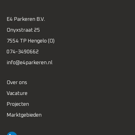
E4 Parkeren B.V.
Onyxstraat 25
7554 TP Hengelo (O)
074-3490662
info@e4parkeren.nl
Over ons
Vacature
Projecten
Marktgebieden