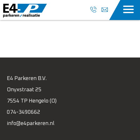
E4 Parkeren B.V.
Onyxstraat 25
7554 TP Hengelo (O)
074-3490662
info@e4parkeren.nl